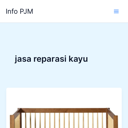
Lewati
Info PJM
ke
konten
jasa reparasi kayu