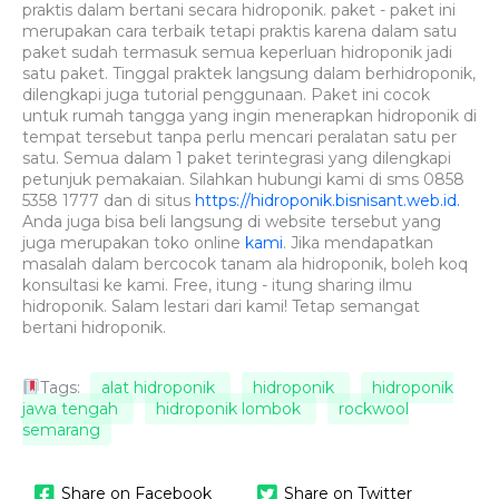
praktis dalam bertani secara hidroponik. paket - paket ini
merupakan cara terbaik tetapi praktis karena dalam satu
paket sudah termasuk semua keperluan hidroponik jadi
satu paket. Tinggal praktek langsung dalam berhidroponik,
dilengkapi juga tutorial penggunaan. Paket ini cocok
untuk rumah tangga yang ingin menerapkan hidroponik di
tempat tersebut tanpa perlu mencari peralatan satu per
satu. Semua dalam 1 paket terintegrasi yang dilengkapi
petunjuk pemakaian. Silahkan hubungi kami di sms 0858
5358 1777 dan di situs
https://hidroponik.bisnisant.web.id.
Anda juga bisa beli langsung di website tersebut yang
juga merupakan toko online
kami
. Jika mendapatkan
masalah dalam bercocok tanam ala hidroponik, boleh koq
konsultasi ke kami. Free, itung - itung sharing ilmu
hidroponik. Salam lestari dari kami! Tetap semangat
bertani hidroponik.
Tags:
alat hidroponik
hidroponik
hidroponik
jawa tengah
hidroponik lombok
rockwool
semarang
Share on Facebook
Share on Twitter