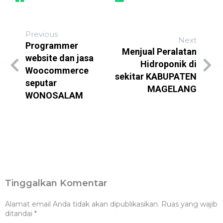
Previous
Next
Programmer
Menjual Peralatan
website dan jasa
Hidroponik di
Woocommerce
sekitar KABUPATEN
seputar
MAGELANG
WONOSALAM
Tinggalkan Komentar
Alamat email Anda tidak akan dipublikasikan.
Ruas yang wajib
ditandai
*