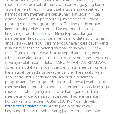
mudah membeli kebutuhan alat ukur. Harga yang kami
tawarkan relatif lebih murah, sehingga anda dapat lebih
hemat dalam memenuhi kebutuhan alat ukur ini. Ada
diskon harga untuk pembelian jumlah tertentu. Yang
penting saling menguntungkan. Bahkan gratis ongkos
kirim untuk jumlah tertentu. Barang bisa dikirim secara
langsung atau
dikirim
lewat Ninja Express dengan
pembayaran lewat cod. Jaminan barang datang di rumah
anda, jika {kuatir|ragu| bisa menggunakan cara bayar yang
bisa dibayar setelah barang sampai, misalnya COD cek
dulu. Dijamin terpercaya. Untuk keperluan bisnis, pasti
dibutuhkan alat ukur ini, untuk misi tersebut, kami menjual
di wilayah alat ukur di dekat KABUPATEN TASIKMALAYA.
Agar memudahkan anda, tidak perlu jauh mencari karena
kami sudah tersedia di dekat anda, oleh karena itu, kami
siap ready untuk anda kontak jika butuh peralatan
pengukuran. Kami juga terbuka untuk tanya jawab untuk
memastikan kebutuhan anda bisa terpenuhi, pastikan juga
model alat ukur yang anda butuhkan agar kami bisa
mengetahui dengan pasti apa spesifikasinya. Silahkan
kontak kami di telgram 0858 5358 1777 dan di web
https://store.dafatech.id
. Anda juga bisa dapatkan
langsung di situs tersebut yang juga merupakan toko