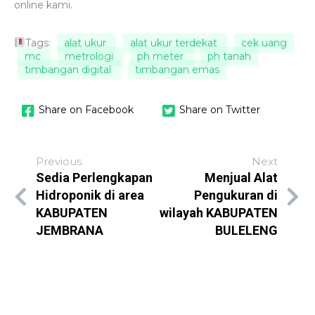
online kami.
Tags:
alat ukur
alat ukur terdekat
cek uang
mc
metrologi
ph meter
ph tanah
timbangan digital
timbangan emas
Share on Facebook
Share on Twitter
Previous
Next
Sedia Perlengkapan
Menjual Alat
Hidroponik di area
Pengukuran di
KABUPATEN
wilayah KABUPATEN
JEMBRANA
BULELENG